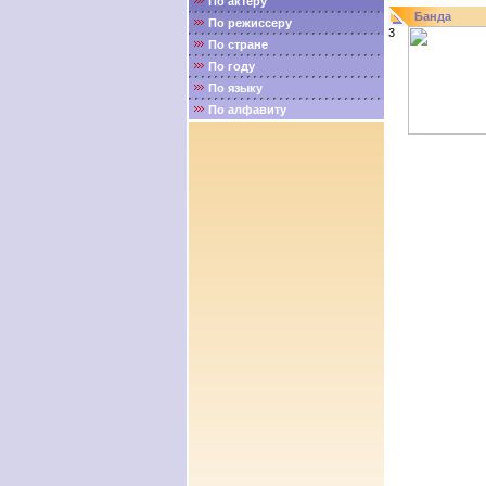
По актёру
Банда
По режиссеру
3
По стране
По году
По языку
По алфавиту