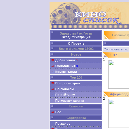
Здравствуйте, Гость
Название 
Вход
Регистрация
О Проекте
Всего фильмов 36002
Сортировать п
Новое
1917
1
Добавления
0
Обновления
0
Комментарии
0
Top 100
По просмотрам
По голосам
Афера под
По рейтингу
2
По комментариям
Каталоги
Все
Сортировка
По жанру