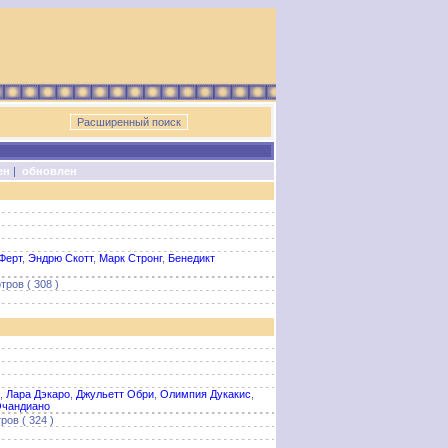
ен
|
обновлен
Ферт
,
Эндрю Скотт
,
Марк Стронг
,
Бенедикт
тров ( 308 )
,
Лара Дэкаро
,
Джульетт Обри
,
Олимпия Дукакис
,
Очандиано
ров ( 324 )