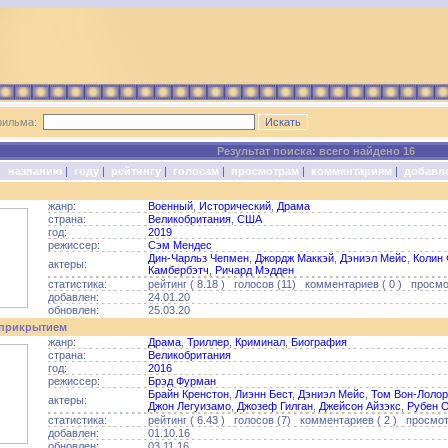
фильма:
Результат поиска: всего найдено 16
о:
названию
|
году
|
рейтингу
|
голосам
|
просмотрам
|
комментариям
|
добавл
жанр:
Военный
,
Исторический
,
Драма
страна:
Великобритания
,
США
год:
2019
режиссер:
Сэм Мендес
Дин-Чарльз Чепмен
,
Джордж Маккэй
,
Дэниэл Мейс
,
Колин 
актеры:
Камбербэтч
,
Ричард Мэдден
статистика:
рейтинг ( 8.18 ) голосов (11) комментариев ( 0 ) просмо
добавлен:
24.01.20
обновлен:
25.03.20
 прикрытием
жанр:
Драма
,
Триллер
,
Криминал
,
Биография
страна:
Великобритания
год:
2016
режиссер:
Брэд Фурман
Брайн Кренстон
,
Лиэнн Бест
,
Дэниэл Мейс
,
Том Вон-Лолор
актеры:
Джон Легуизамо
,
Джозеф Гилган
,
Джейсон Айзэкс
,
Рубен 
статистика:
рейтинг ( 6.43 ) голосов (7) комментариев ( 2 ) просмот
добавлен:
01.10.16
обновлен:
03.11.16