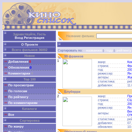
Здравствуйте, Гость
Название фильма:
Вход
Регистрация
О Проекте
Всего фильмов 36002
Сортировать по:
названию
|
году
|
рейтингу
Новое
99 франков
1
Добавления
0
жанр:
Ко
страна:
Фр
Обновления
0
год:
20
Комментарии
0
режиссер:
Ян
актеры:
Жа
Top 100
статистика:
ре
По просмотрам
добавлен:
11.
По голосам
Блуберри
2
жанр:
Пр
По рейтингу
страна:
С
По комментариям
год:
20
режиссер:
Ян
Каталоги
Ве
актеры:
Все
О'
статистика:
ре
Сортировка
добавлен:
07.
По жанру
обновлен:
10.
(Не)жданный принц