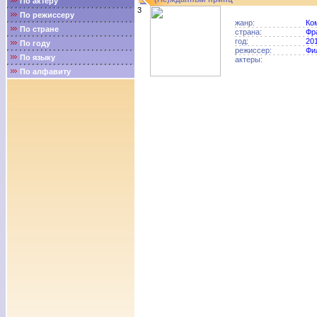
По актёру
3
По режиссеру
жанр:
Ко
По стране
страна:
Фр
год:
20
По году
режиссер:
Фи
По языку
актеры:
По алфавиту