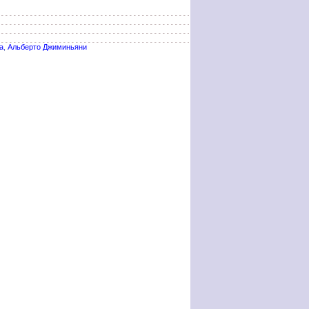
а
,
Альберто Джиминьяни