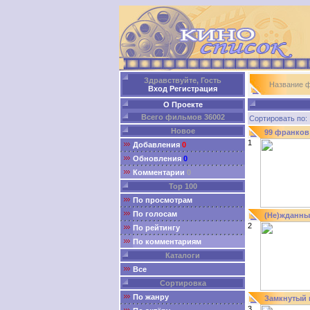
Здравствуйте, Гость
Название 
Вход
Регистрация
О Проекте
Всего фильмов 36002
Сортировать п
Новое
99 франков
1
Добавления
0
Обновления
0
Комментарии
0
Top 100
По просмотрам
По голосам
(Не)жданны
2
По рейтингу
По комментариям
Каталоги
Все
Сортировка
По жанру
Замкнутый 
3