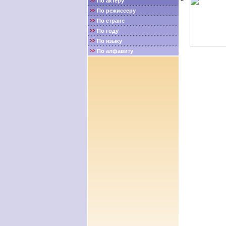
По актёру
По режиссеру
По стране
По году
По языку
По алфавиту