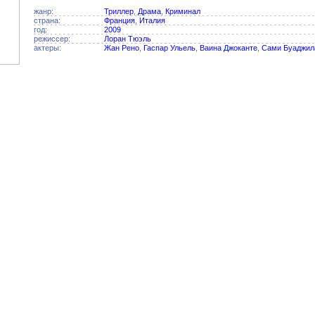
жанр:
Триллер
,
Драма
,
Криминал
страна:
Франция
,
Италия
год:
2009
режиссер:
Лоран Тюэль
актеры:
Жан Рено
,
Гаспар Ульель
,
Ваина Джоканте
,
Сами Буаджил