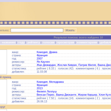
фильма:
Результат поиска: всего найдено 10
о:
названию
|
году
|
рейтингу
|
голосам
|
просмотрам
|
комментариям
|
добавл
жанр:
Комедия
,
Драма
страна:
Франция
год:
2007
режиссер:
Ян Каунен
актеры:
Жан Дюжардин
,
Жослин Киврин
,
Патрик Милле
,
Ваина Джо
статистика:
рейтинг ( 8.33 ) голосов (42) комментариев ( 6 ) просмо
добавлен:
11.03.08
й принц
жанр:
Комедия
,
Мелодрама
страна:
Франция
год:
2013
режиссер:
Филипп Леллуш
актеры:
Венсан Перес
,
Ваина Джоканте
,
Жером Киршер
,
Хлоя Кул
статистика:
рейтинг ( 7.50 ) голосов (14) комментариев ( 2 ) просмо
добавлен:
26.06.13
круг