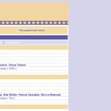
ен
|
обновлен
канте
,
Элиза Товати
тров ( 1456 )
лу
,
Жак Вебер
,
Николь Кальфан
,
Мусса Мааскри
тров ( 761 )