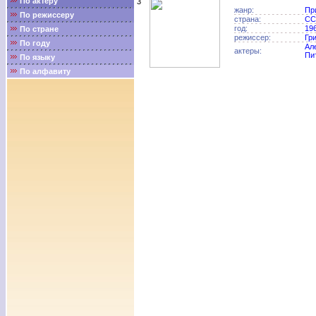
По актёру
3
жанр:
Пр
По режиссеру
страна:
СС
год:
19
По стране
режиссер:
Гр
По году
Ал
актеры:
Пи
По языку
По алфавиту