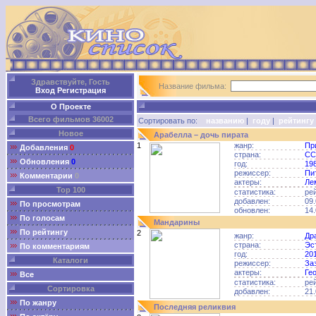
Здравствуйте, Гость
Название фильма:
Вход
Регистрация
О Проекте
Всего фильмов 36002
Сортировать по:
названию
|
году
|
рейтингу
Новое
Арабелла – дочь пирата
1
жанр:
Пр
Добавления
0
страна:
СС
Обновления
0
год:
19
режиссер:
Пи
Комментарии
0
актеры:
Ле
Top 100
статистика:
ре
добавлен:
09.
По просмотрам
обновлен:
14.
По голосам
Мандарины
По рейтингу
2
жанр:
Др
страна:
Эс
По комментариям
год:
20
Каталоги
режиссер:
За
актеры:
Ге
Все
статистика:
ре
Сортировка
добавлен:
21.
По жанру
Последняя реликвия