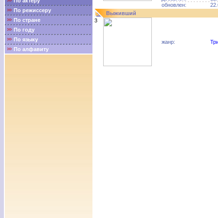
По актёру
обновлен:
22.
По режиссеру
Выживший
По стране
3
По году
По языку
жанр:
Тр
По алфавиту