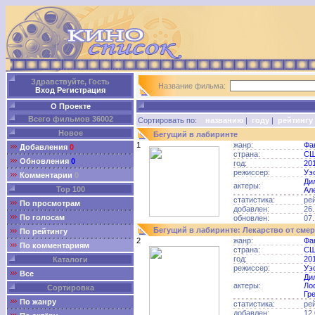
Здравствуйте, Гость
Название фильма:
Вход
Регистрация
О Проекте
Всего фильмов 36002
Сортировать по:
названию
|
году
|
рейтингу
Новое
Бегущий в лабиринте
1
жанр:
Фа
Добавления
0
страна:
С
Обновления
0
год:
20
режиссер:
Уэ
Комментарии
0
Ди
актеры:
Top 100
Ал
статистика:
ре
По просмотрам
добавлен:
26.
По голосам
обновлен:
07.
Бегущий в лабиринте: Лекарство от смер
По рейтингу
2
жанр:
Фа
По комментариям
страна:
С
год:
20
Каталоги
режиссер:
Уэ
Все
Ди
актеры:
Ло
Сортировка
Гре
По жанру
статистика:
ре
добавлен:
12.