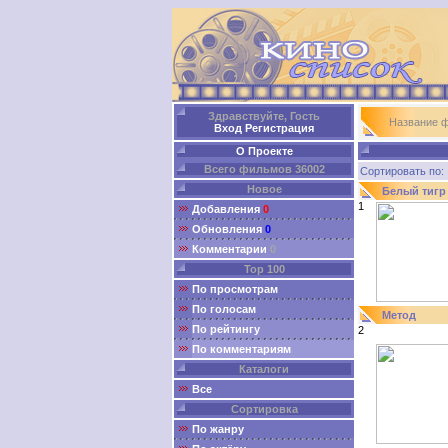
Здравствуйте, Гость
Название 
Вход
Регистрация
О Проекте
Всего фильмов 36002
Сортировать п
Новое
Белый тигр
1
Добавления
0
Обновления
0
Комментарии
0
Top 100
По просмотрам
По голосам
Метод
По рейтингу
2
По комментариям
Каталоги
Все
Сортировка
По жанру