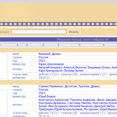
фильма:
Результат поиска: всего найдено 36
о:
названию
|
году
|
рейтингу
|
голосам
|
просмотрам
|
комментариям
|
добавл
жанр:
Военный
,
Драма
страна:
Россия
год:
2012
режиссер:
Карен Шахназаров
Виталий Кищенко
,
Алексей Вертков
,
Владимир Ильин
,
Але
актеры:
Карл Кранцковски
,
Леонид Орлов
статистика:
рейтинг ( 5.21 ) голосов (34) комментариев ( 12 ) просм
добавлен:
28.05.12
жанр:
Сериал
,
Криминал
,
Детектив
,
Триллер
,
Драма
страна:
Россия
год:
2015
режиссер:
Юрий Быков
Константин Хабенский
,
Паулина Андреева
,
Денис Шведов
Екатерина Дубакина
,
Светлана Лимпер
,
Константин Кузьм
актеры:
Белов
,
Виктор Цекало
,
Виталий Кищенко
,
Дмитрий Митин
,
Трибунцев
,
Юрий Колокольников
,
Ян Цапник
,
Юрий Быков
статистика:
рейтинг ( 8.72 ) голосов (25) комментариев ( 5 ) просмо
добавлен:
28.10.15