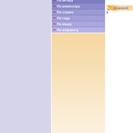
По актёру
По режиссеру
Домовой
По стране
3
По году
По языку
По алфавиту