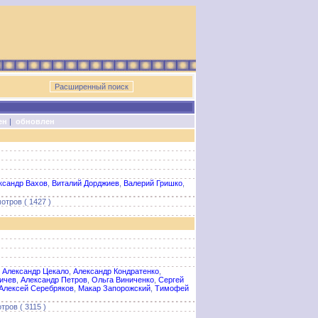
ен
|
обновлен
ксандр Вахов
,
Виталий Дорджиев
,
Валерий Гришко
,
отров ( 1427 )
,
Александр Цекало
,
Александр Кондратенко
,
ичев
,
Александр Петров
,
Ольга Виниченко
,
Сергей
Алексей Серебряков
,
Макар Запорожский
,
Тимофей
тров ( 3115 )