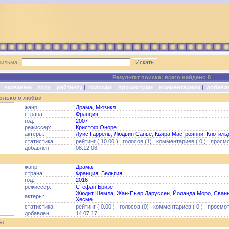
фильма:
Результат поиска: всего найдено 8
о:
названию
|
году
|
рейтингу
|
голосам
|
просмотрам
|
комментариям
|
добавл
только о любви
жанр:
Драма
,
Мюзикл
страна:
Франция
год:
2007
режиссер:
Кристоф Оноре
актеры:
Луис Гаррель
,
Людвин Санье
,
Кьяра Мастроянни
,
Клотиль
статистика:
рейтинг ( 10.00 ) голосов (1) комментариев ( 0 ) просмо
добавлен:
08.12.08
жанр:
Драма
страна:
Франция
,
Бельгия
год:
2016
режиссер:
Стефан Бризе
Жюдит Шемла
,
Жан-Пьер Даруссен
,
Йоланда Моро
,
Сванн
актеры:
Хесме
статистика:
рейтинг ( 0.00 ) голосов (0) комментариев ( 0 ) просмотр
добавлен:
14.07.17
зы