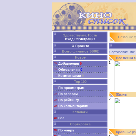
Здравствуйте, Гость
Название 
Вход
Регистрация
О Проекте
Всего фильмов 36002
Сортировать п
Новое
Все песни 
1
Добавления
0
Обновления
0
Комментарии
0
Top 100
По просмотрам
По голосам
Жизнь
2
По рейтингу
По комментариям
Каталоги
Все
Сортировка
По жанру
Кровные у