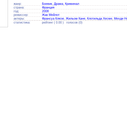
жанр:
Боевик
,
Драма
,
Криминал
страна:
Франция
год:
2008
режиссер:
Жак Мейлот
актеры:
Франсуа Клюзе
,
Жильом Кане
,
Клотильда Хесме
,
Мехди Н
статистика:
рейтинг ( 0.00 ) голосов (0)