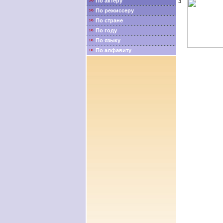
По актёру
3
По режиссеру
По стране
По году
По языку
По алфавиту