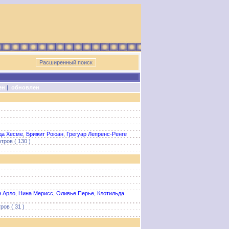
ен
|
обновлен
да Хесме
,
Брижит Роюан
,
Грегуар Лепренс-Ренге
тров ( 130 )
 Арло
,
Нина Мерисс
,
Оливье Перье
,
Клотильда
ов ( 31 )