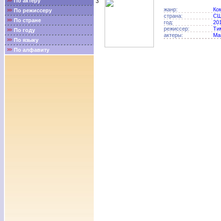
По актёру
3
жанр:
Ко
По режиссеру
страна:
С
По стране
год:
20
режиссер:
Ти
По году
актеры:
Ма
По языку
По алфавиту