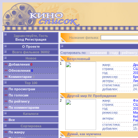
Здравствуйте, Гость
Название фильма:
Вход
Регистрация
О Проекте
Всего фильмов 36002
Сортировать по:
названию
|
году
|
рейтингу
Новое
Безусловный
1
Добавления
0
жанр:
Др
страна:
С
Обновления
0
год:
20
Комментарии
0
режиссер:
Бр
актеры:
Ли
Top 100
статистика:
ре
По просмотрам
добавлен:
24.
По голосам
Другой мир IV: Пробуждение
2
жанр:
Фэ
По рейтингу
страна:
С
По комментариям
год:
20
режиссер:
Ма
Каталоги
Ке
актеры:
Все
Ра
статистика:
ре
Сортировка
добавлен:
15.
По жанру
Думай, как мужчина