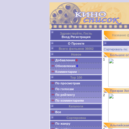
Здравствуйте, Гость
Название 
Вход
Регистрация
О Проекте
Всего фильмов 36002
Сортировать п
Новое
Большое ог
1
Добавления
0
Обновления
0
Комментарии
0
Top 100
По просмотрам
По голосам
Призрак Хе
По рейтингу
2
По комментариям
Каталоги
Все
Сортировка
По жанру
Альпийская