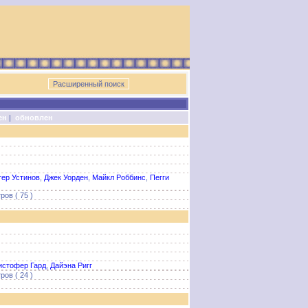
ен
|
обновлен
тер Устинов
,
Джек Уорден
,
Майкл Роббинс
,
Пегги
ов ( 75 )
истофер Гард
,
Дайэна Ригг
ов ( 24 )