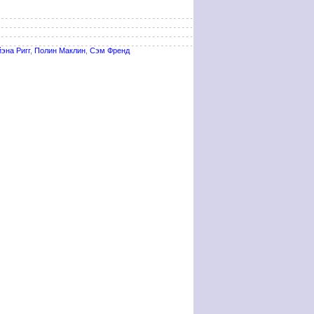
эна Ригг
,
Полин Маклин
,
Сэм Френд