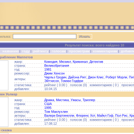
фильма:
Результат поиска: всего найдено 10
о:
названию
|
году
|
рейтингу
|
голосам
|
просмотрам
|
комментариям
|
добавл
рабление Маппетов
жанр:
Комедия
,
Мюзикл
,
Криминал
,
Детектив
страна:
Великобритания
год:
1981
режиссер:
Джим Хенсон
Чарльз Гродин
,
Дайэна Ригг
,
Джон Клис
,
Роберт Морли
,
Пи
актеры:
Эйтчисон
,
Томми Годфри
статистика:
рейтинг ( 0.00 ) голосов (0) комментариев ( 0 ) просмотр
добавлен:
10.04.15
лен Уолкер
жанр:
Драма
,
Мистика
,
Ужасы
,
Триллер
страна:
США
год:
1995
режиссер:
Том Маклухлин
актеры:
Валери Бертинелли
,
Флоренс Хот
,
Майкл Гоф
,
Пол Рис
,
Кр
статистика:
рейтинг ( 0.00 ) голосов (0) комментариев ( 0 ) просмотр
добавлен:
17.08.12
 сказка