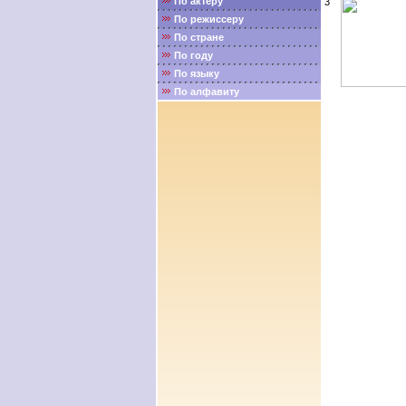
По актёру
3
По режиссеру
По стране
По году
По языку
По алфавиту