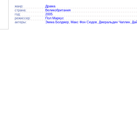
жанр:
Драма
страна:
Великобритания
год:
2005
режиссер:
Пол Маркус
актеры:
Эмма Болджер
,
Макс Фон Сюдов
,
Джеральдин Чаплин
,
Дай