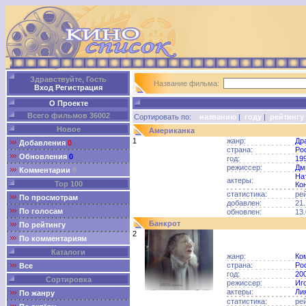
Здравствуйте, Гость
Название фильма:
Вход
Регистрация
О Проекте
Всего фильмов 36002
Сортировать по:
названию
|
году
|
рейтингу
Новое
Американка
1
жанр:
Др
Добавления
0
страна:
Ро
Обновления
0
год:
19
режиссер:
Дм
Комментарии
0
На
актеры:
Top 100
Ко
статистика:
ре
По просмотрам
добавлен:
21.
По голосам
обновлен:
13.
Банкрот
По рейтингу
2
По комментариям
Каталоги
жанр:
Ко
страна:
Ро
Все
год:
20
Сортировка
режиссер:
Иг
актеры:
Ли
По жанру
статистика:
ре