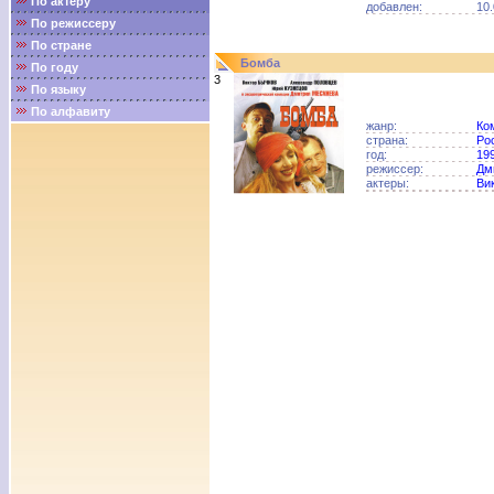
По актёру
добавлен:
10.
По режиссеру
По стране
Бомба
По году
3
По языку
По алфавиту
жанр:
Ко
страна:
Ро
год:
19
режиссер:
Дм
актеры:
Ви