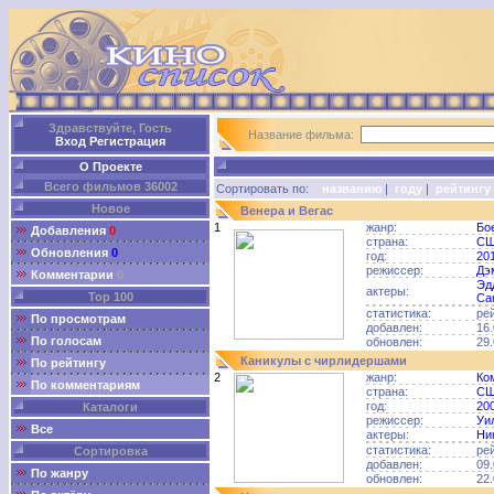
Здравствуйте, Гость
Название фильма:
Вход
Регистрация
О Проекте
Всего фильмов 36002
Сортировать по:
названию
|
году
|
рейтингу
Новое
Венера и Вегас
1
жанр:
Бо
Добавления
0
страна:
С
Обновления
0
год:
20
режиссер:
Дэ
Комментарии
0
Эд
актеры:
Top 100
Са
статистика:
ре
По просмотрам
добавлен:
16.
По голосам
обновлен:
29.
Каникулы с чирлидершами
По рейтингу
2
жанр:
Ко
По комментариям
страна:
С
год:
20
Каталоги
режиссер:
Уи
Все
актеры:
Ни
статистика:
ре
Сортировка
добавлен:
09.
По жанру
обновлен:
22.