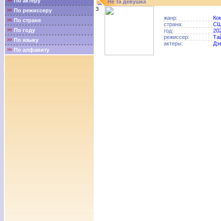
По актёру
Не та девушка
3
По режиссеру
жанр:
Ко
По стране
страна:
С
По году
год:
20
режиссер:
Та
По языку
актеры:
Дэ
По алфавиту