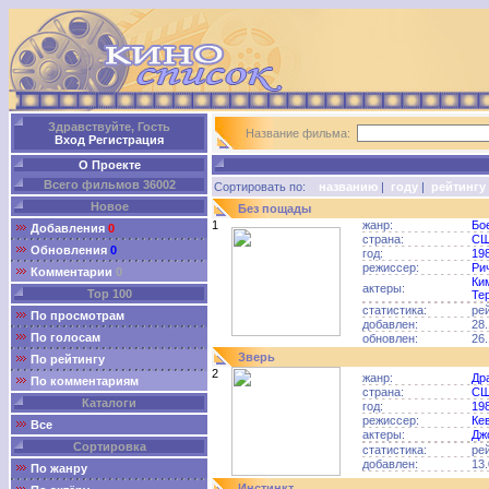
Здравствуйте, Гость
Название фильма:
Вход
Регистрация
О Проекте
Всего фильмов 36002
Сортировать по:
названию
|
году
|
рейтингу
Новое
Без пощады
1
жанр:
Бо
Добавления
0
страна:
С
Обновления
0
год:
19
режиссер:
Ри
Комментарии
0
Ки
актеры:
Top 100
Те
статистика:
ре
По просмотрам
добавлен:
28.
По голосам
обновлен:
26.
Зверь
По рейтингу
2
жанр:
Др
По комментариям
страна:
С
Каталоги
год:
19
режиссер:
Ке
Все
актеры:
Дж
Сортировка
статистика:
ре
добавлен:
13.
По жанру
Инстинкт