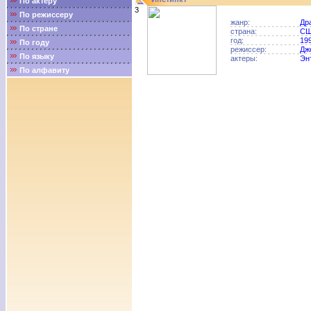
По актёру
3
По режиссеру
жанр:
Др
По стране
страна:
С
год:
19
По году
режиссер:
Дж
По языку
актеры:
Эн
По алфавиту