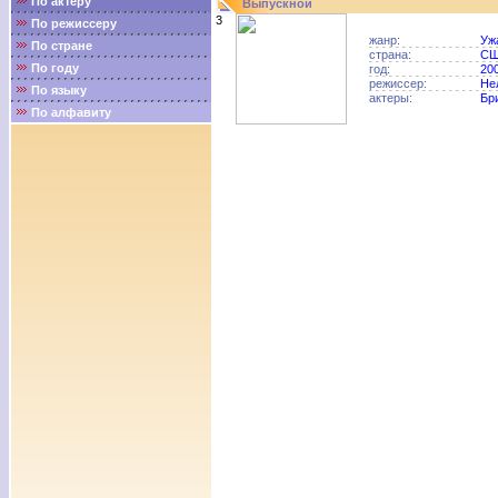
По актёру
Выпускной
3
По режиссеру
жанр:
Уж
По стране
страна:
С
По году
год:
20
режиссер:
Не
По языку
актеры:
Бр
По алфавиту