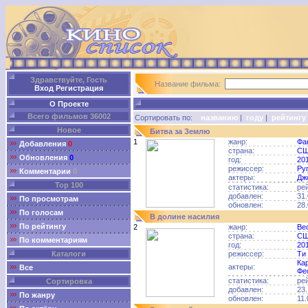
Здравствуйте, Гость
Название фильма:
Вход
Регистрация
О Проекте
Всего фильмов 36002
Сортировать по:
названию
|
году
|
рейтингу
Новое
Битва за Землю
1
жанр:
Фа
Добавления
0
страна:
С
Обновления
0
год:
20
режиссер:
Ру
Комментарии
0
актеры:
Дж
Top 100
статистика:
ре
добавлен:
31.
По просмотрам
обновлен:
28.
По голосам
В долине насилия
По рейтингу
2
жанр:
Ве
страна:
С
По комментариям
год:
20
Каталоги
режиссер:
Ти
Ка
актеры:
Все
Фе
статистика:
ре
Сортировка
добавлен:
23.
По жанру
обновлен:
11.