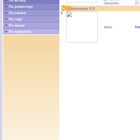
По актёру
обновлен:
27.
По режиссеру
Сокровища О.К
По стране
3
По году
По языку
жанр:
Ко
По алфавиту