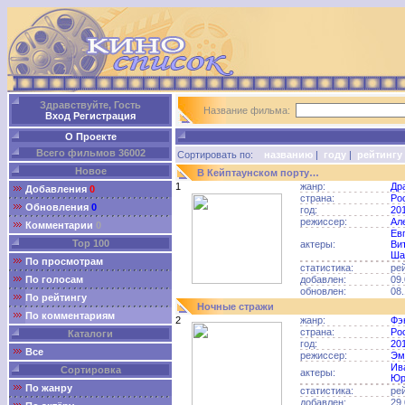
Здравствуйте, Гость
Название фильма:
Вход
Регистрация
О Проекте
Всего фильмов 36002
Сортировать по:
названию
|
году
|
рейтингу
Новое
В Кейптаунском порту…
1
жанр:
Др
Добавления
0
страна:
Ро
Обновления
0
год:
20
режиссер:
Ал
Комментарии
0
Ев
Top 100
актеры:
Ви
Ша
По просмотрам
статистика:
ре
По голосам
добавлен:
09.
обновлен:
08.
По рейтингу
Ночные стражи
По комментариям
2
жанр:
Фэ
страна:
Ро
Каталоги
год:
20
Все
режиссер:
Эм
Ив
Сортировка
актеры:
Юр
По жанру
статистика:
ре
добавлен:
29.