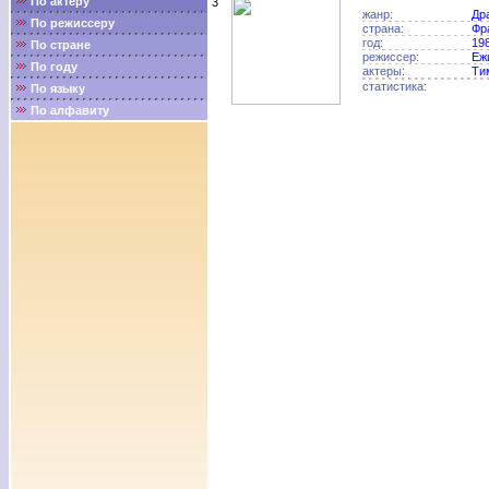
По актёру
3
жанр:
Др
По режиссеру
страна:
Фр
год:
19
По стране
режиссер:
Еж
По году
актеры:
Ти
статистика:
По языку
По алфавиту