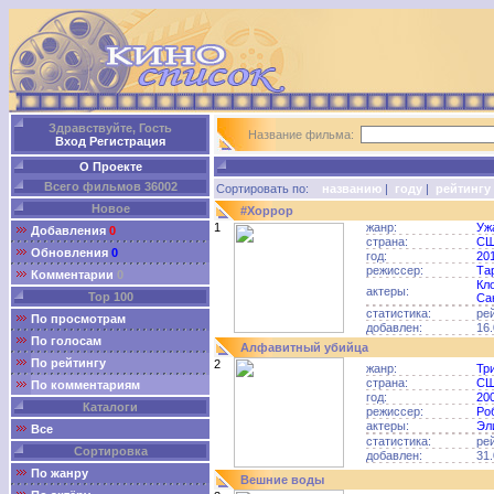
Здравствуйте, Гость
Название фильма:
Вход
Регистрация
О Проекте
Всего фильмов 36002
Сортировать по:
названию
|
году
|
рейтингу
Новое
#Хоррор
1
жанр:
Уж
Добавления
0
страна:
С
Обновления
0
год:
20
режиссер:
Та
Комментарии
0
Кл
актеры:
Top 100
Са
статистика:
ре
По просмотрам
добавлен:
16.
По голосам
Алфавитный убийца
По рейтингу
2
жанр:
Тр
страна:
С
По комментариям
год:
20
Каталоги
режиссер:
Ро
актеры:
Эл
Все
статистика:
ре
Сортировка
добавлен:
31.
По жанру
Вешние воды