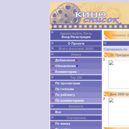
Здравствуйте, Гость
Название 
Вход
Регистрация
О Проекте
Всего фильмов 36002
Сортировать п
Новое
31: Праздни
1
Добавления
0
Обновления
0
Комментарии
0
Top 100
По просмотрам
По голосам
Дом 1000 т
По рейтингу
2
По комментариям
Каталоги
Все
Сортировка
По жанру