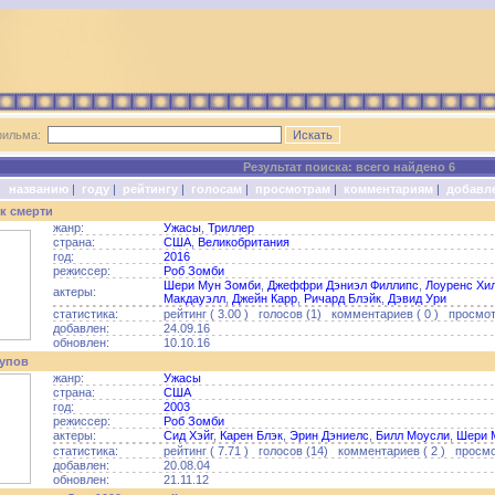
фильма:
Результат поиска: всего найдено 6
о:
названию
|
году
|
рейтингу
|
голосам
|
просмотрам
|
комментариям
|
добавл
к смерти
жанр:
Ужасы
,
Триллер
страна:
США
,
Великобритания
год:
2016
режиссер:
Роб Зомби
Шери Мун Зомби
,
Джеффри Дэниэл Филлипс
,
Лоуренс Хи
актеры:
Макдауэлл
,
Джейн Карр
,
Ричард Блэйк
,
Дэвид Ури
статистика:
рейтинг ( 3.00 ) голосов (1) комментариев ( 0 ) просмотр
добавлен:
24.09.16
обновлен:
10.10.16
рупов
жанр:
Ужасы
страна:
США
год:
2003
режиссер:
Роб Зомби
актеры:
Сид Хэйг
,
Карен Блэк
,
Эрин Дэниелс
,
Билл Моусли
,
Шери 
статистика:
рейтинг ( 7.71 ) голосов (14) комментариев ( 2 ) просмо
добавлен:
20.08.04
обновлен:
21.11.12