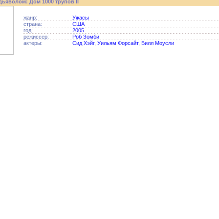
ьяволом: Дом 1000 трупов II
жанр:
Ужасы
страна:
США
год:
2005
режиссер:
Роб Зомби
актеры:
Сид Хэйг
,
Уильям Форсайт
,
Билл Моусли