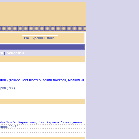
ен
|
обновлен
лтон-Джакобс
,
Мег Фостер
,
Кевин Джексон
,
Малкольм
ов ( 98 )
Мун Зомби
,
Карен Блэк
,
Крис Хардвик
,
Эрин Дэниелс
тров ( 246 )