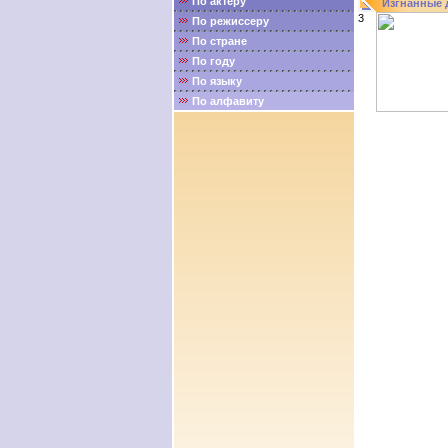
По актёру
Изгнанные д
3
По режиссеру
По стране
По году
По языку
По алфавиту