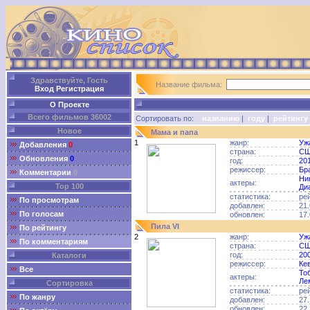
Здравствуйте, Гость
Название фильма:
Вход
Регистрация
О Проекте
Всего фильмов 36002
Сортировать по:
названию
|
году
|
рейтингу
Новое
Мама и папа
1
жанр:
Уж
Добавления
0
страна:
С
Обновления
0
год:
20
режиссер:
Бр
Комментарии
0
Ни
актеры:
Top 100
Ди
статистика:
ре
По просмотрам
добавлен:
21.
По голосам
обновлен:
17.
Пила VI
По рейтингу
2
жанр:
Уж
По комментариям
страна:
С
год:
20
Каталоги
режиссер:
Ке
Все
То
актеры:
Ле
Сортировка
статистика:
ре
По жанру
добавлен:
27.
обновлен:
22.