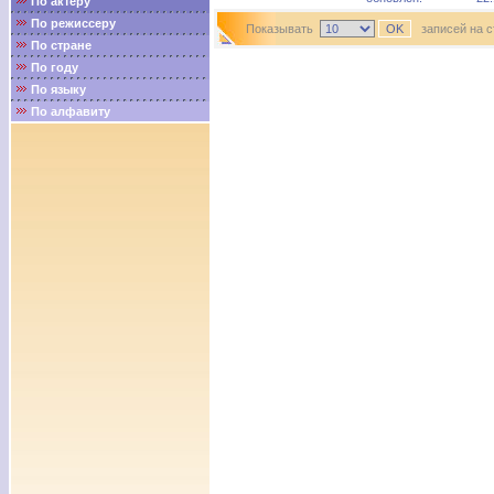
По актёру
По режиссеру
Показывать
записей на с
По стране
По году
По языку
По алфавиту