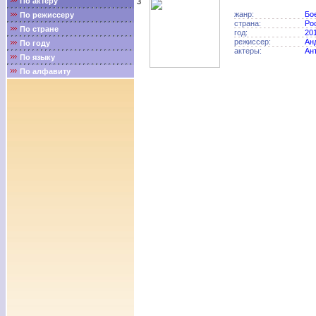
По актёру
3
жанр:
Бо
По режиссеру
страна:
Ро
По стране
год:
20
режиссер:
Ан
По году
актеры:
Ан
По языку
По алфавиту