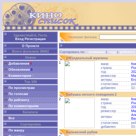
Здравствуйте, Гость
Название фильма:
Вход
Регистрация
О Проекте
Всего фильмов 36002
Сортировать по:
названию
|
году
|
рейтингу
Новое
(НЕ)идеальный мужчина
1
Добавления
0
жанр:
Ко
страна:
Ро
Обновления
0
год:
20
Комментарии
0
режиссер:
Ма
актеры:
Ег
Top 100
статистика:
ре
По просмотрам
добавлен:
02.
По голосам
Бабушка легкого поведения 2
2
жанр:
Ко
По рейтингу
страна:
Ро
По комментариям
год:
20
режиссер:
Ма
Каталоги
Ал
актеры:
Все
Ва
статистика:
ре
Сортировка
добавлен:
03.
По жанру
Балканский рубеж