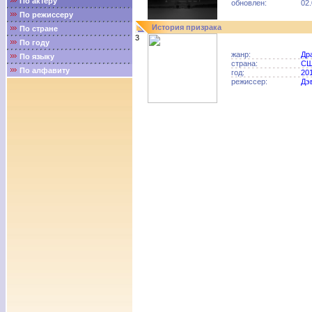
По актёру
обновлен:
02.
По режиссеру
История призрака
По стране
3
По году
жанр:
Др
По языку
страна:
С
По алфавиту
год:
20
режиссер:
Дэ