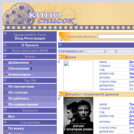
Здравствуйте, Гость
Название фильма:
Вход
Регистрация
О Проекте
Всего фильмов 36002
Сортировать по:
названию
|
году
|
рейтингу
Новое
Вызов
1
жанр:
Др
Добавления
0
страна:
С
Обновления
0
год:
20
режиссер:
Ад
Комментарии
0
актеры:
Эм
Top 100
статистика:
ре
добавлен:
04.
По просмотрам
обновлен:
24.
По голосам
Девушка с татуировкой дракона
По рейтингу
2
жанр:
Тр
По комментариям
страна:
С
Каталоги
год:
20
режиссер:
Дэ
Все
Дэ
актеры:
Сортировка
Ва
статистика:
ре
По жанру
добавлен:
24.