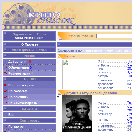
Здравствуйте, Гость
Название фильма:
Вход
Регистрация
О Проекте
Всего фильмов 36002
Сортировать по:
названию
|
году
|
рейтингу
Новое
Вызов
1
жанр:
Др
Добавления
0
страна:
С
Обновления
0
год:
20
режиссер:
Ад
Комментарии
0
актеры:
Эм
Top 100
статистика:
ре
добавлен:
04.
По просмотрам
обновлен:
24.
По голосам
Девушка с татуировкой дракона
По рейтингу
2
жанр:
Тр
По комментариям
страна:
С
Каталоги
год:
20
режиссер:
Дэ
Все
Дэ
актеры:
Сортировка
Ва
статистика:
ре
По жанру
добавлен:
24.