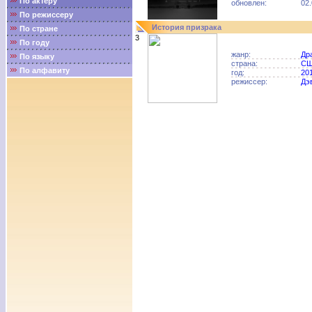
По актёру
обновлен:
02.
По режиссеру
История призрака
По стране
3
По году
жанр:
Др
По языку
страна:
С
По алфавиту
год:
20
режиссер:
Дэ