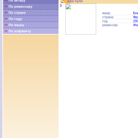
По актёру
Два нуля
3
По режиссеру
По стране
жанр:
Бо
страна:
Фр
По году
год:
20
По языку
режиссер:
Же
По алфавиту