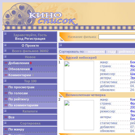
Здравствуйте, Гость
Название фильма:
Вход
Регистрация
О Проекте
Всего фильмов 36002
Сортировать по:
названию
|
году
|
рейтингу
Новое
Адский небоскреб
1
жанр:
Бо
Добавления
0
страна:
Фр
Обновления
0
год:
20
режиссер:
Ша
Комментарии
0
актеры:
Эр
Top 100
статистика:
ре
добавлен:
04.
По просмотрам
обновлен:
24.
По голосам
Великолепная четверка
По рейтингу
2
жанр:
Ко
страна:
Фр
По комментариям
год:
20
Каталоги
режиссер:
Фи
Эр
актеры:
Все
Бе
статистика:
ре
Сортировка
добавлен:
07.
По жанру
обновлен:
04.