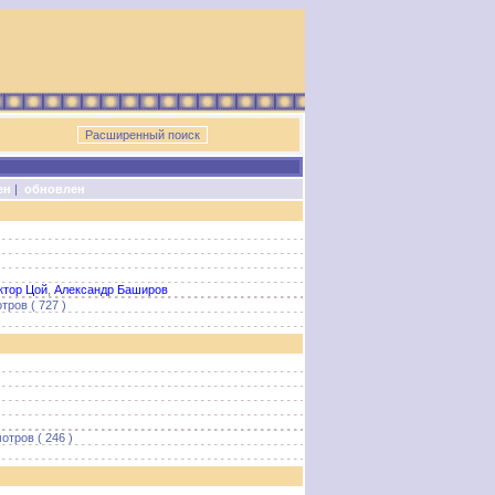
ен
|
обновлен
ктор Цой
,
Александр Баширов
тров ( 727 )
отров ( 246 )