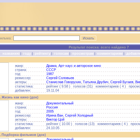
фильма:
Результат поиска: всего найдено 7
о:
названию
|
году
|
рейтингу
|
голосам
|
просмотрам
|
комментариям
|
добавл
жанр:
Драма
,
Арт-хаус и авторское кино
страна:
СССР
год:
1987
режиссер:
Сергей Соловьев
актеры:
Станислав Говорухин
,
Татьяна Друбич
,
Сергей Бугаев
,
Ви
статистика:
рейтинг ( 9.58 ) голосов (31) комментариев ( 4 ) просмо
добавлен:
19.11.04
 Жизнь как кино (док)
жанр:
Документальный
страна:
Россия
год:
2005
режиссер:
Ирина Ван
,
Сергей Холодный
актеры:
Виктор Цой
статистика:
рейтинг ( 10.00 ) голосов (13) комментариев ( 4 ) просм
добавлен:
24.10.05
. Подборка фильмов (док)
жанр:
Документальный