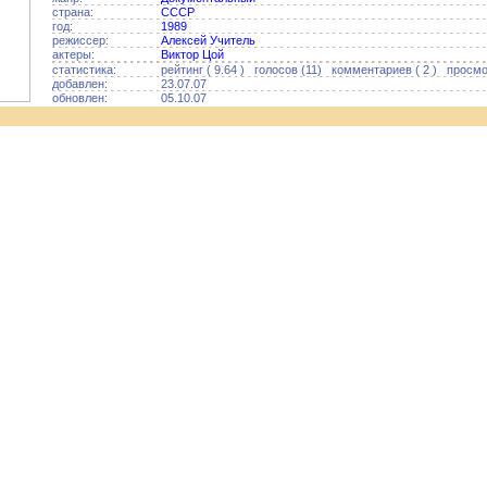
страна:
СССР
год:
1989
режиссер:
Алексей Учитель
актеры:
Виктор Цой
статистика:
рейтинг ( 9.64 ) голосов (11) комментариев ( 2 ) просмо
добавлен:
23.07.07
обновлен:
05.10.07