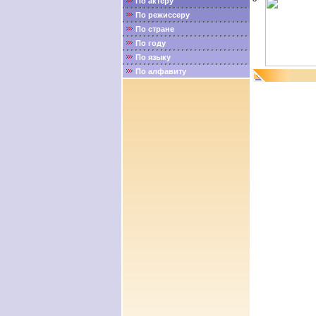
По актёру
По режиссеру
По стране
По году
По языку
По алфавиту