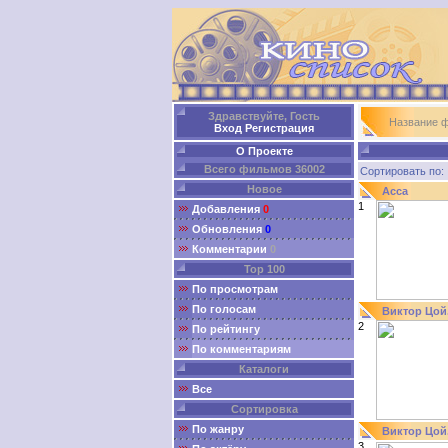
Здравствуйте, Гость
Название 
Вход
Регистрация
О Проекте
Всего фильмов 36002
Сортировать п
Новое
Асса
1
Добавления
0
Обновления
0
Комментарии
0
Top 100
По просмотрам
По голосам
Виктор Цой.
2
По рейтингу
По комментариям
Каталоги
Все
Сортировка
По жанру
Виктор Цой
3