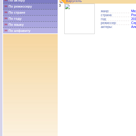
По актёру
Карусель
3
По режиссеру
жанр:
Ме
По стране
страна:
Ро
По году
год:
20
режиссер:
Се
По языку
актеры:
Ал
По алфавиту