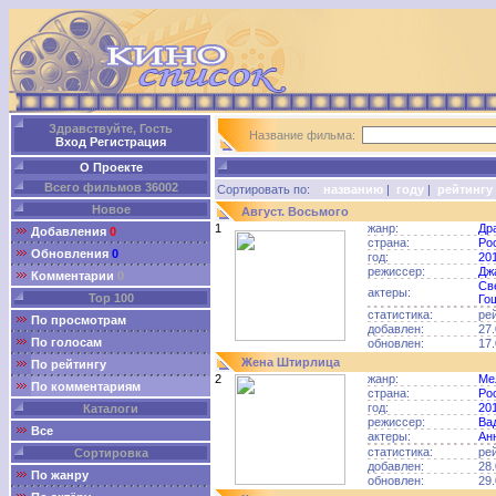
Здравствуйте, Гость
Название фильма:
Вход
Регистрация
О Проекте
Всего фильмов 36002
Сортировать по:
названию
|
году
|
рейтингу
Новое
Август. Восьмого
1
жанр:
Др
Добавления
0
страна:
Ро
Обновления
0
год:
20
режиссер:
Дж
Комментарии
0
Св
актеры:
Top 100
Го
статистика:
ре
По просмотрам
добавлен:
27.
По голосам
обновлен:
17.
Жена Штирлица
По рейтингу
2
жанр:
Ме
По комментариям
страна:
Ро
год:
20
Каталоги
режиссер:
Ва
Все
актеры:
Ан
статистика:
ре
Сортировка
добавлен:
28.
По жанру
обновлен:
29.