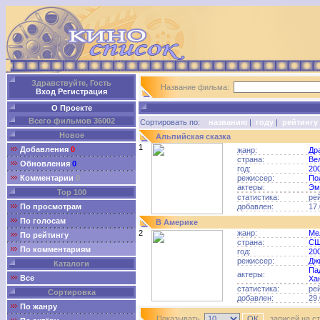
Здравствуйте, Гость
Название фильма:
Вход
Регистрация
О Проекте
Всего фильмов 36002
Сортировать по:
названию
|
году
|
рейтингу
Новое
Альпийская сказка
1
Добавления
0
жанр:
Др
страна:
Ве
Обновления
0
год:
20
Комментарии
0
режиссер:
По
актеры:
Эм
Top 100
статистика:
ре
По просмотрам
добавлен:
17.
По голосам
В Америке
2
жанр:
Ме
По рейтингу
страна:
С
По комментариям
год:
20
режиссер:
Дж
Каталоги
Па
актеры:
Все
Ха
статистика:
ре
Сортировка
добавлен:
29.
По жанру
Показывать
записей на с