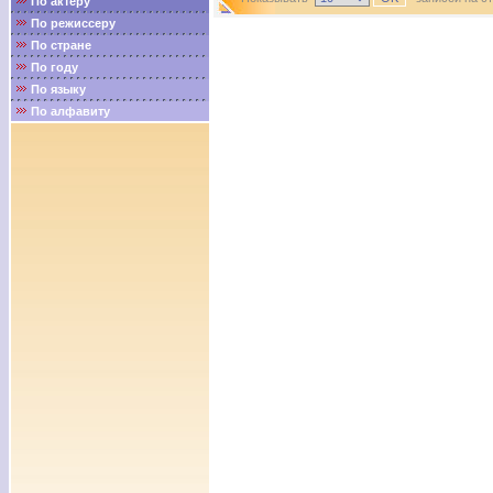
По актёру
По режиссеру
По стране
По году
По языку
По алфавиту