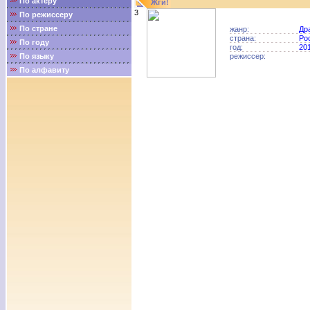
По актёру
Жги!
3
По режиссеру
По стране
жанр:
Др
страна:
Ро
По году
год:
20
По языку
режиссер:
По алфавиту