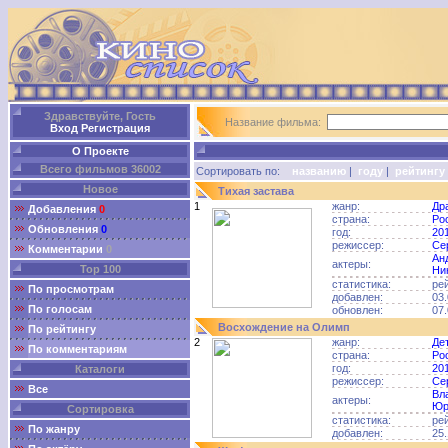
Здравствуйте, Гость
Название фильма:
Вход
Регистрация
О Проекте
Всего фильмов 36002
Сортировать по:
названию
|
году
|
рейтингу
Новое
Тихая застава
1
жанр:
Др
Добавления
0
страна:
Ро
Обновления
0
год:
20
режиссер:
Се
Комментарии
0
Ан
актеры:
Top 100
Ни
статистика:
ре
По просмотрам
добавлен:
03.
По голосам
обновлен:
07.
Восхождение на Олимп
По рейтингу
2
жанр:
Де
По комментариям
страна:
Ро
год:
20
Каталоги
режиссер:
Се
Все
Вл
актеры:
Юр
Сортировка
статистика:
ре
По жанру
добавлен:
25.