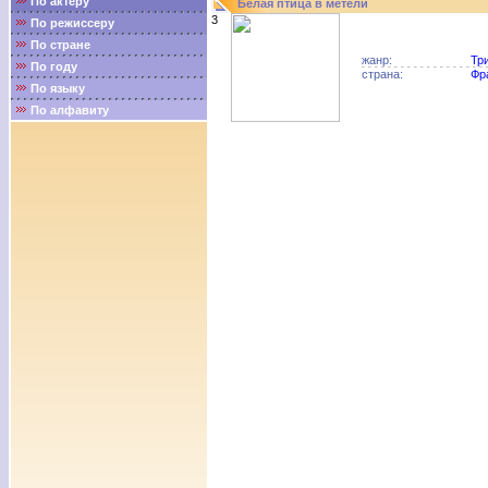
По актёру
Белая птица в метели
3
По режиссеру
По стране
жанр:
Тр
По году
страна:
Фр
По языку
По алфавиту