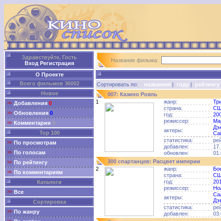
Здравствуйте, Гость
Название фильма:
Вход
Регистрация
О Проекте
Всего фильмов 36002
Сортировать по:
названию
|
году
|
рейтингу
Новое
007: Казино Рояль
1
жанр:
Тр
Добавления
0
страна:
С
Обновления
0
год:
20
режиссер:
Ма
Комментарии
0
Дэ
актеры:
Top 100
Са
статистика:
ре
По просмотрам
добавлен:
17.
По голосам
обновлен:
01.
300 спартанцев: Расцвет империи
По рейтингу
2
жанр:
Бо
По комментариям
страна:
С
год:
20
Каталоги
режиссер:
Но
Все
Са
актеры:
Дэ
Сортировка
статистика:
ре
По жанру
добавлен:
03.