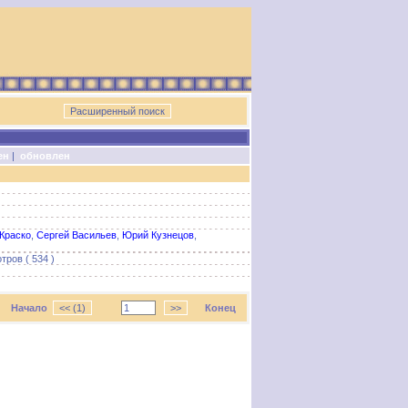
ен
|
обновлен
Краско
,
Сергей Васильев
,
Юрий Кузнецов
,
тров ( 534 )
Начало
Конец