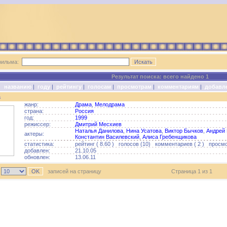
фильма:
Результат поиска: всего найдено 1
о:
названию
|
году
|
рейтингу
|
голосам
|
просмотрам
|
комментариям
|
добавл
а
жанр:
Драма
,
Мелодрама
страна:
Россия
год:
1999
режиссер:
Дмитрий Месхиев
Наталья Данилова
,
Нина Усатова
,
Виктор Бычков
,
Андрей 
актеры:
Константин Василевский
,
Алиса Гребенщикова
статистика:
рейтинг ( 8.60 ) голосов (10) комментариев ( 2 ) просмо
добавлен:
21.10.05
обновлен:
13.06.11
ь
записей на страницу
Страница 1 из 1