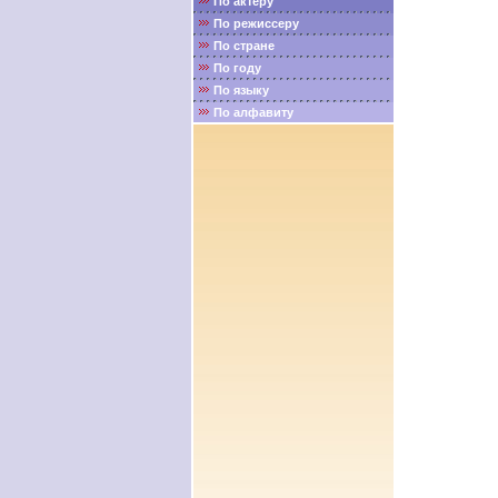
По актёру
По режиссеру
По стране
По году
По языку
По алфавиту