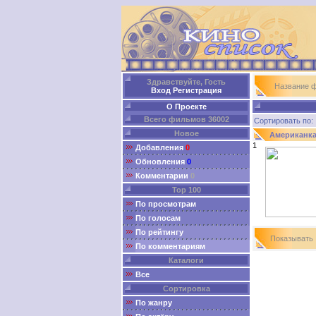
Здравствуйте, Гость
Название 
Вход
Регистрация
О Проекте
Всего фильмов 36002
Сортировать п
Новое
Американк
1
Добавления
0
Обновления
0
Комментарии
0
Top 100
По просмотрам
По голосам
По рейтингу
Показыват
По комментариям
Каталоги
Все
Сортировка
По жанру