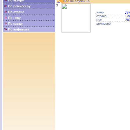
По актёру
Все не случайно
3
По режиссеру
По стране
жанр:
Др
страна:
Ро
По году
год:
20
По языку
режиссер:
По алфавиту