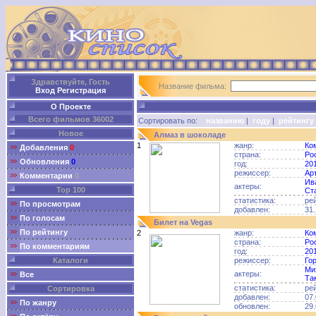
Здравствуйте, Гость
Название фильма:
Вход
Регистрация
О Проекте
Всего фильмов 36002
Сортировать по:
названию
|
году
|
рейтингу
Новое
Алмаз в шоколаде
1
жанр:
Ко
Добавления
0
страна:
Ро
Обновления
0
год:
20
режиссер:
Ар
Комментарии
0
Ив
актеры:
Top 100
Ст
статистика:
ре
По просмотрам
добавлен:
31.
По голосам
Билет на Vegas
По рейтингу
2
жанр:
Ко
страна:
Ро
По комментариям
год:
20
Каталоги
режиссер:
Го
Ми
актеры:
Все
Та
статистика:
ре
Сортировка
добавлен:
07.
По жанру
обновлен:
29.