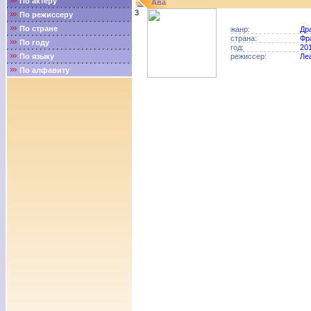
По актёру
Ава
3
По режиссеру
По стране
жанр:
Др
страна:
Фр
По году
год:
20
По языку
режиссер:
Ле
По алфавиту