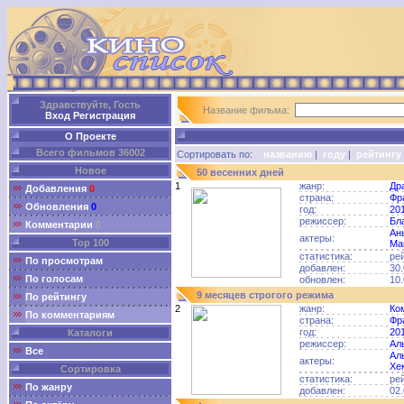
Здравствуйте, Гость
Название фильма:
Вход
Регистрация
О Проекте
Всего фильмов 36002
Сортировать по:
названию
|
году
|
рейтингу
Новое
50 весенних дней
1
жанр:
Др
Добавления
0
страна:
Фр
Обновления
0
год:
20
режиссер:
Бл
Комментарии
0
Ан
актеры:
Top 100
Ма
статистика:
ре
По просмотрам
добавлен:
30.
По голосам
обновлен:
10.
9 месяцев строгого режима
По рейтингу
2
жанр:
Ко
По комментариям
страна:
Фр
год:
20
Каталоги
режиссер:
Ал
Все
Ал
актеры:
Хе
Сортировка
статистика:
ре
По жанру
добавлен:
02.