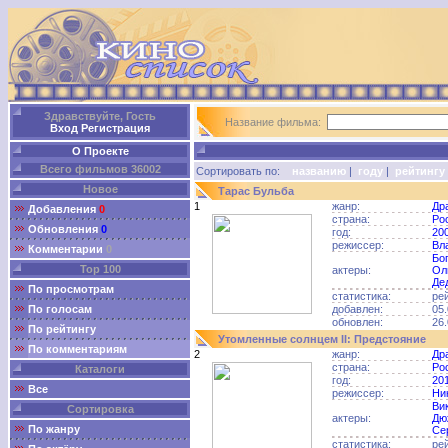
Здравствуйте, Гость
Название фильма:
Вход
Регистрация
О Проекте
Всего фильмов 36002
Сортировать по:
названию
|
году
|
рейтингу
Новое
Тарас Бульба
1
жанр:
Др
Добавления
0
страна:
Ро
Обновления
0
год:
20
режиссер:
Вл
Комментарии
0
Бо
Top 100
актеры:
Ол
Де
По просмотрам
статистика:
ре
По голосам
добавлен:
05.
обновлен:
26.
По рейтингу
Утомленные солнцем II: Предстояние
По комментариям
2
жанр:
Др
страна:
Ро
Каталоги
год:
20
Все
режиссер:
Ни
Ви
Сортировка
актеры:
Дю
По жанру
Се
статистика:
ре