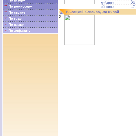
По актёру
добавлен:
23.
По режиссеру
обновлен:
17.
Высоцкий. Спасибо, что живой
По стране
3
По году
По языку
По алфавиту