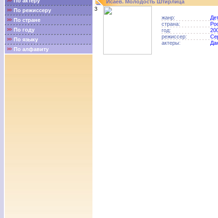
По актёру
Исаев. Молодость Штирлица
3
По режиссеру
жанр:
Де
По стране
страна:
Ро
По году
год:
20
режиссер:
Се
По языку
актеры:
Да
По алфавиту