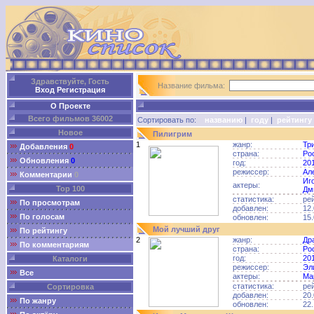
Здравствуйте, Гость
Название фильма:
Вход
Регистрация
О Проекте
Всего фильмов 36002
Сортировать по:
названию
|
году
|
рейтингу
Новое
Пилигрим
1
жанр:
Тр
Добавления
0
страна:
Ро
Обновления
0
год:
20
режиссер:
Ал
Комментарии
0
Иг
актеры:
Top 100
Дм
статистика:
ре
По просмотрам
добавлен:
12.
По голосам
обновлен:
15.
Мой лучший друг
По рейтингу
2
жанр:
Др
По комментариям
страна:
Ро
год:
20
Каталоги
режиссер:
Эл
Все
актеры:
Ма
статистика:
ре
Сортировка
добавлен:
20.
По жанру
обновлен:
22.