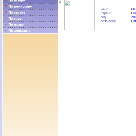
По актёру
3
По режиссеру
жанр:
Ме
По стране
страна:
Ро
год:
20
По году
режиссер:
Ро
По языку
По алфавиту