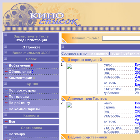
Здравствуйте, Гость
Название фильма:
Вход
Регистрация
О Проекте
Всего фильмов 36002
Сортировать по:
названию
|
году
|
рейтингу
Новое
8 первых свиданий
1
жанр:
Ко
Добавления
0
страна:
Ро
Обновления
0
год:
20
режиссер:
Дэ
Комментарии
0
Ок
актеры:
Top 100
Ба
статистика:
ре
По просмотрам
добавлен:
29.
По голосам
Апперкот для Гитлера
По рейтингу
2
жанр:
Во
страна:
Ро
По комментариям
год:
20
Каталоги
режиссер:
Де
Ан
актеры:
Все
Че
статистика:
ре
Сортировка
добавлен:
09.
По жанру
Бедные родственники