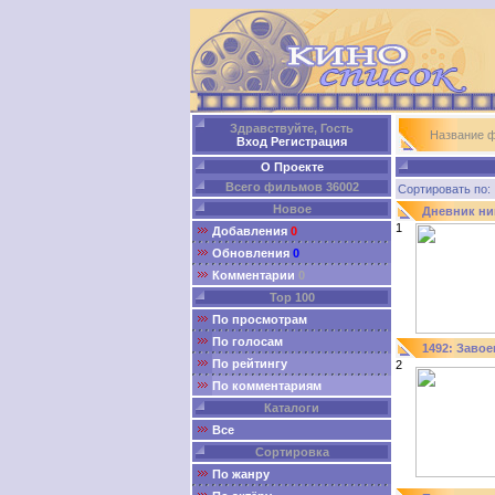
Здравствуйте, Гость
Название 
Вход
Регистрация
О Проекте
Всего фильмов 36002
Сортировать п
Новое
Дневник н
1
Добавления
0
Обновления
0
Комментарии
0
Top 100
По просмотрам
По голосам
1492: Завое
По рейтингу
2
По комментариям
Каталоги
Все
Сортировка
По жанру