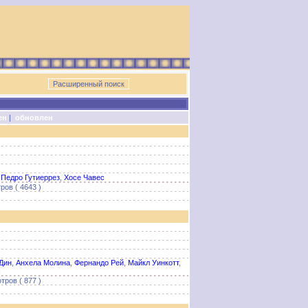
ен
|
обновлен
,
Педро Гутиеррез
,
Хосе Чавес
ров ( 4643 )
Дин
,
Анхела Молина
,
Фернандо Рей
,
Майкл Уинкотт
,
с
тров ( 877 )