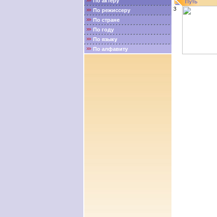
По актёру
Путь
3
По режиссеру
По стране
По году
По языку
По алфавиту