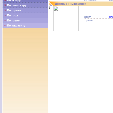
По актёру
Дневник нимфоманки
По режиссеру
3
По стране
По году
жанр:
Др
страна:
По языку
По алфавиту