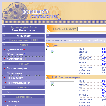
Здравствуйте, Гость
Название фильма:
Вход
Регистрация
О Проекте
Всего фильмов 36002
Сортировать по:
названию
|
году
|
рейтингу
Новое
Путь
1
жанр:
Пр
Добавления
0
страна:
С
Обновления
0
год:
20
режиссер:
Эм
Комментарии
0
Эм
актеры:
Top 100
Га
статистика:
ре
По просмотрам
добавлен:
02.
По голосам
обновлен:
26.
1492: Завоевание рая
По рейтингу
2
жанр:
Ис
По комментариям
страна:
Фр
год:
19
Каталоги
режиссер:
Ри
Все
Же
актеры:
Че
Сортировка
статистика:
ре
По жанру
добавлен:
18.
обновлен:
12.