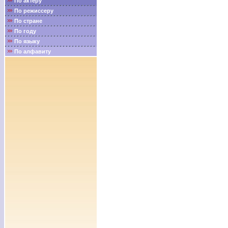
По актёру
По режиссеру
По стране
По году
По языку
По алфавиту