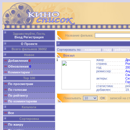
Здравствуйте, Гость
Название фильма:
Вход
Регистрация
О Проекте
Всего фильмов 36002
Сортировать по:
названию
|
году
|
рейтингу
Новое
Вокзал
1
жанр:
Др
Добавления
0
страна:
Ро
Обновления
0
год:
20
режиссер:
Ан
Комментарии
0
Св
Top 100
актеры:
Си
Го
По просмотрам
статистика:
ре
По голосам
добавлен:
19.
По рейтингу
Показывать
записей на с
По комментариям
Каталоги
Все
Сортировка
По жанру