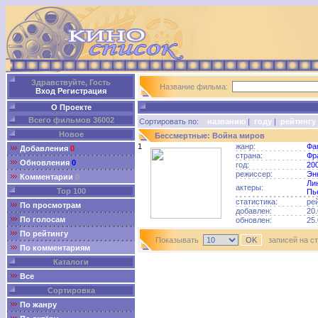
Здравствуйте, Гость
Название фильма:
Вход
Регистрация
О Проекте
Всего фильмов 36002
Сортировать по:
названию
|
году
|
рейтингу
Новое
Бессмертные: Война миров
1
жанр:
Фа
Добавления
0
страна:
Фр
Обновления
0
год:
20
режиссер:
Эн
Комментарии
0
Ли
актеры:
Top 100
Пь
статистика:
ре
По просмотрам
добавлен:
20.
По голосам
обновлен:
25.
По рейтингу
Показывать
записей на с
По комментариям
Каталоги
Все
Сортировка
По жанру