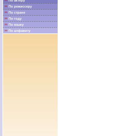
По актёру
По режиссеру
По стране
По году
По языку
По алфавиту