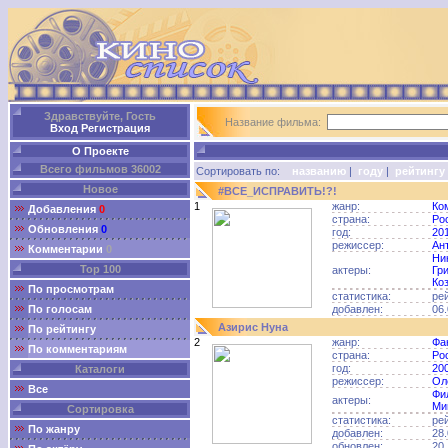
Здравствуйте, Гость
Название фильма:
Вход
Регистрация
О Проекте
Всего фильмов 36002
Сортировать по:
названию
|
году
|
рейтингу
Новое
#ВСЕ_ИСПРАВИТЬ!?!
1
жанр:
Ко
Добавления
0
страна:
Ро
Обновления
0
год:
20
режиссер:
Ан
Комментарии
0
Ни
Top 100
актеры:
Гр
Ко
По просмотрам
статистика:
ре
По голосам
добавлен:
06.
Азирис Нуна
По рейтингу
2
жанр:
Фа
По комментариям
страна:
Ро
год:
20
Каталоги
режиссер:
Ол
Все
Фи
актеры:
Ми
Сортировка
статистика:
ре
По жанру
добавлен:
28.
обновлен:
20.