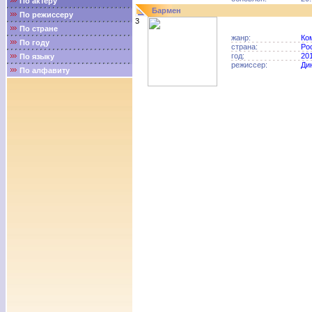
По актёру
Бармен
По режиссеру
3
По стране
жанр:
Ко
По году
страна:
Ро
год:
20
По языку
режиссер:
Ди
По алфавиту