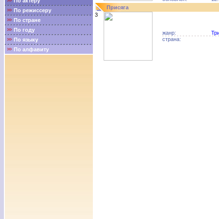
По актёру
Присяга
По режиссеру
3
По стране
По году
жанр:
Тр
страна:
По языку
По алфавиту