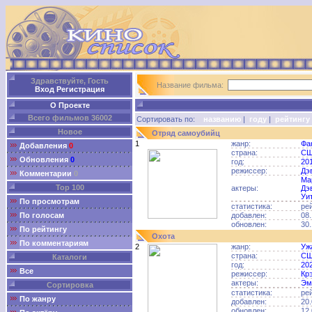
Здравствуйте, Гость
Название фильма:
Вход
Регистрация
О Проекте
Всего фильмов 36002
Сортировать по:
названию
|
году
|
рейтингу
Новое
Отряд самоубийц
1
жанр:
Фа
Добавления
0
страна:
С
Обновления
0
год:
20
режиссер:
Дэ
Комментарии
0
Ма
Top 100
актеры:
Дэ
Уи
По просмотрам
статистика:
ре
По голосам
добавлен:
08.
обновлен:
30.
По рейтингу
Охота
По комментариям
2
жанр:
Уж
страна:
С
Каталоги
год:
20
Все
режиссер:
Кр
актеры:
Эм
Сортировка
статистика:
ре
По жанру
добавлен:
20.
обновлен:
12.