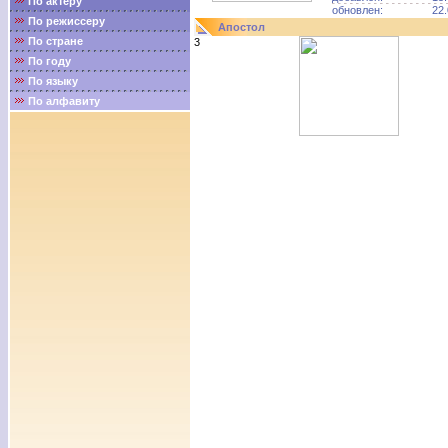
По актёру
обновлен:
22.
По режиссеру
Апостол
По стране
3
По году
По языку
По алфавиту