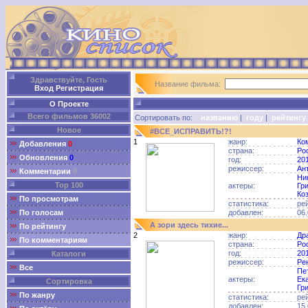
Здравствуйте, Гость
Название фильма:
Вход
Регистрация
О Проекте
Всего фильмов 36002
Сортировать по:
названию
|
году
|
рейтингу
Новое
#ВСЕ_ИСПРАВИТЬ!?!
1
жанр:
Ко
Добавления
0
страна:
Ро
Обновления
0
год:
20
режиссер:
Ан
Комментарии
0
Ни
Top 100
актеры:
Гр
Ко
По просмотрам
статистика:
ре
По голосам
добавлен:
06.
А зори здесь тихие...
По рейтингу
2
жанр:
Др
По комментариям
страна:
Ро
год:
20
Каталоги
режиссер:
Ре
Все
Пе
актеры:
Ек
Сортировка
Гр
По жанру
статистика:
ре
добавлен:
15.