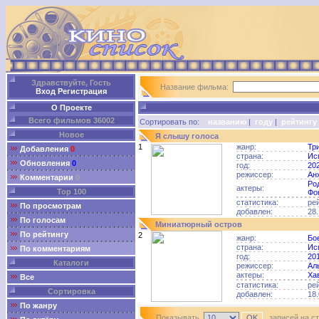
Здравствуйте, Гость
Название фильма:
Вход
Регистрация
О Проекте
Всего фильмов 36002
Сортировать по:
названию
|
году
|
рейтингу
Новое
Я слышу голоса
1
жанр:
Тр
Добавления
0
страна:
Ис
Обновления
0
год:
20
режиссер:
Ан
Комментарии
0
Ро
актеры:
Top 100
Фо
статистика:
ре
По просмотрам
добавлен:
28.
По голосам
Миниатюрный остров
По рейтингу
2
жанр:
Бо
страна:
Ис
По комментариям
год:
20
Каталоги
режиссер:
Ал
актеры:
Ха
Все
статистика:
ре
Сортировка
добавлен:
18.
По жанру
Показывать
записей на с