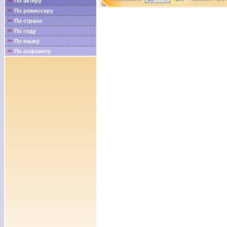
По актёру
По режиссеру
По стране
По году
По языку
По алфавиту