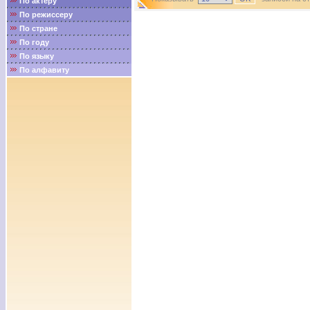
По актёру
По режиссеру
По стране
По году
По языку
По алфавиту