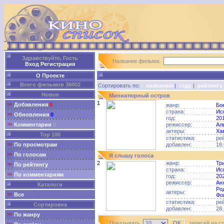
Здравствуйте, Гость
Название фильма:
Вход
Регистрация
О Проекте
Всего фильмов 36002
Сортировать по:
названию
|
году
|
рейтингу
Новое
Миниатюрный остров
1
Добавления
0
жанр:
Бо
страна:
Ис
Обновления
0
год:
20
Комментарии
0
режиссер:
Ал
актеры:
Ха
Top 100
статистика:
ре
По просмотрам
добавлен:
18.
По голосам
Я слышу голоса
2
жанр:
Тр
По рейтингу
страна:
Ис
По комментариям
год:
20
режиссер:
Ан
Каталоги
Ро
актеры:
Все
Фо
статистика:
ре
Сортировка
добавлен:
28.
По жанру
Показывать
записей на с