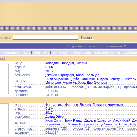
фильма:
Результат поиска: всего найдено 2
о:
названию
|
году
|
рейтингу
|
голосам
|
просмотрам
|
комментариям
|
добавл
аж!
жанр:
Комедия
,
Пародия
,
Боевик
страна:
США
год:
2015
режиссер:
Джейсон Фридберг
,
Аарон Зельцер
Лили Мирожник
,
Дэйл Павински
,
Андреа Наведо
,
Шантель 
актеры:
Менендес
,
Алекс Ашбаух
,
Дио Джонсон
статистика:
рейтинг ( 3.57 ) голосов (7) комментариев ( 1 ) просмот
добавлен:
17.03.15
обновлен:
13.04.15
жанр:
Фантастика
,
Фэнтези
,
Боевик
,
Триллер
,
Криминал
страна:
США
год:
2017
режиссер:
Дэвид Эйер
Уилл Смит
,
Номи Рапас
,
Джоэль Эдгертон
,
Люси Фрай
,
Дж
актеры:
Вероника Нго
,
Хэппи Андерсон
,
Брэд Уилльям Хенке
,
Андр
статистика:
рейтинг ( 7.55 ) голосов (11) комментариев ( 0 ) просмо
добавлен:
24.12.17