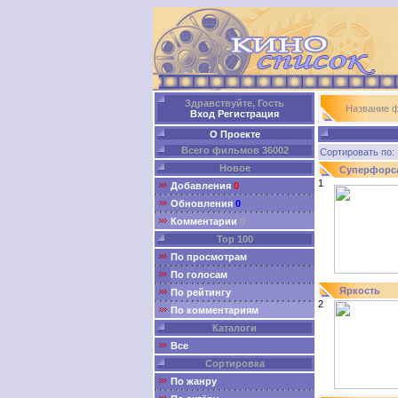
Здравствуйте, Гость
Название 
Вход
Регистрация
О Проекте
Всего фильмов 36002
Сортировать п
Новое
Суперфорс
1
Добавления
0
Обновления
0
Комментарии
0
Top 100
По просмотрам
По голосам
Яркость
По рейтингу
2
По комментариям
Каталоги
Все
Сортировка
По жанру