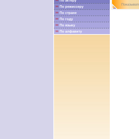
По актёру
Показыва
По режиссеру
По стране
По году
По языку
По алфавиту