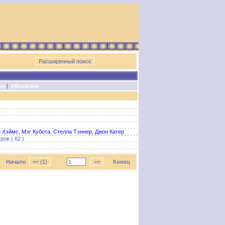
ен
|
обновлен
и Хэймс
,
Мэг Кубота
,
Стелла Тэннер
,
Джон Катер
ов ( 62 )
Начало
Конец