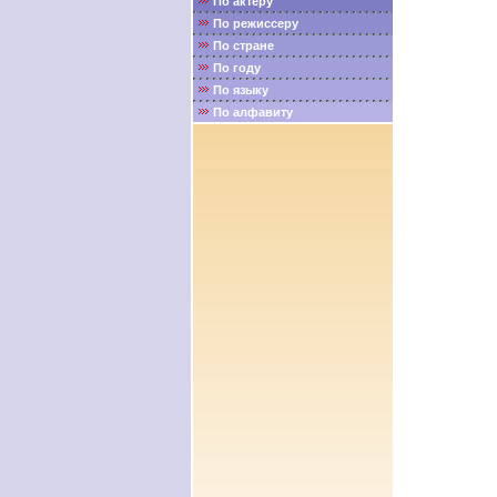
По актёру
По режиссеру
По стране
По году
По языку
По алфавиту