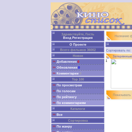
Здравствуйте, Гость
Название 
Вход
Регистрация
О Проекте
Всего фильмов 36002
Сортировать п
Новое
Затерянные
1
Добавления
0
Обновления
0
Комментарии
0
Top 100
По просмотрам
По голосам
Показыват
По рейтингу
По комментариям
Каталоги
Все
Сортировка
По жанру