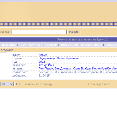
фильма:
Результат поиска: всего найдено 1
о:
названию
|
году
|
рейтингу
|
голосам
|
просмотрам
|
комментариям
|
добавл
 в тумане
жанр:
Драма
страна:
Нидерланды
,
Великобритания
год:
2002
режиссер:
Ате де Йонг
актеры:
Люк Перри
,
Бен Дэниелс
,
Орла Брэйди
,
Йерун Краббе
,
Ал
статистика:
рейтинг ( 5.00 ) голосов (1) комментариев ( 0 ) просмотр
добавлен:
21.04.15
ь
записей на страницу
Страница 1 из 1