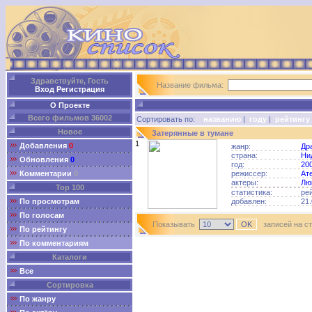
Здравствуйте, Гость
Название фильма:
Вход
Регистрация
О Проекте
Всего фильмов 36002
Сортировать по:
названию
|
году
|
рейтингу
Новое
Затерянные в тумане
1
Добавления
0
жанр:
Др
страна:
Ни
Обновления
0
год:
20
Комментарии
0
режиссер:
Ат
актеры:
Лю
Top 100
статистика:
ре
По просмотрам
добавлен:
21.
По голосам
Показывать
записей на с
По рейтингу
По комментариям
Каталоги
Все
Сортировка
По жанру