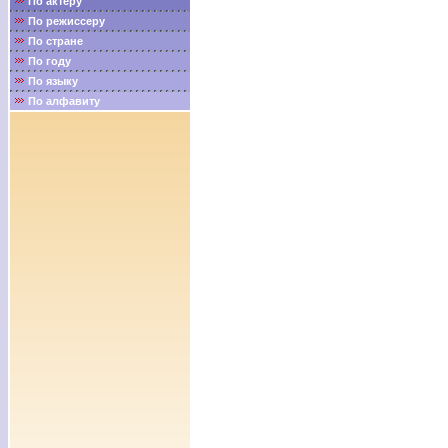
По актёру
По режиссеру
По стране
По году
По языку
По алфавиту