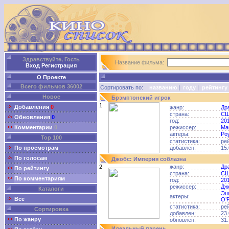
Здравствуйте, Гость
Название фильма:
Вход
Регистрация
О Проекте
Всего фильмов 36002
Сортировать по:
названию
|
году
|
рейтингу
Новое
Брэмптонский игрок
1
Добавления
0
жанр:
Др
страна:
С
Обновления
0
год:
20
Комментарии
0
режиссер:
Ма
актеры:
Ро
Top 100
статистика:
ре
По просмотрам
добавлен:
15.
По голосам
Джобс: Империя соблазна
2
жанр:
Др
По рейтингу
страна:
С
По комментариям
год:
20
режиссер:
Дж
Каталоги
Эш
актеры:
Все
О’
статистика:
ре
Сортировка
добавлен:
23.
По жанру
обновлен:
31.
Идеальный парень