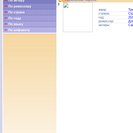
По актёру
3
По режиссеру
жанр:
Тр
По стране
страна:
С
год:
20
По году
режиссер:
Дэ
По языку
актеры:
Са
По алфавиту