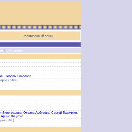
ен
|
обновлен
ая
,
Любовь Соколова
тров ( 569 )
я Виноградова
,
Оксана Арбузова
,
Сергей Бадичкин
,
,
Арнис Лицитис
ов ( 46 )