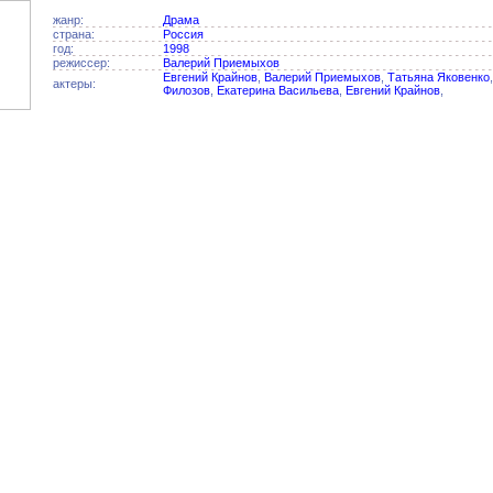
жанр:
Драма
страна:
Россия
год:
1998
режиссер:
Валерий Приемыхов
Евгений Крайнов
,
Валерий Приемыхов
,
Татьяна Яковенко
актеры:
Филозов
,
Екатерина Васильева
,
Евгений Крайнов
,