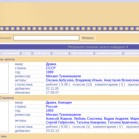
фильма:
Результат поиска: всего найдено 4
о:
названию
|
году
|
рейтингу
|
голосам
|
просмотрам
|
комментариям
|
добавл
чь мента
жанр:
Драма
страна:
СССР
год:
1989
режиссер:
Михаил Туманишвили
актеры:
Оксана Арбузова
,
Владимир Ильин
,
Анастасия Вознесенк
статистика:
рейтинг ( 9.38 ) голосов (13) комментариев ( 0 ) просмо
добавлен:
02.11.05
обновлен:
17.09.07
Сталина
жанр:
Драма
,
Комедия
страна:
Россия
год:
1993
режиссер:
Михаил Туманишвили
Алексей Жарков
,
Любовь Соколова
,
Вадим Андреев
,
Мари
актеры:
Сергей Габриэлян
,
Татьяна Комарова
,
Татьяна Кравченко
статистика:
рейтинг ( 8.00 ) голосов (1) комментариев ( 0 ) просмотр
добавлен:
23.01.13
е мы