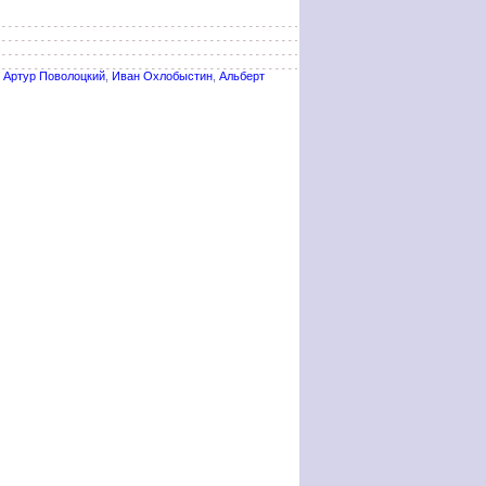
,
Артур Поволоцкий
,
Иван Охлобыстин
,
Альберт