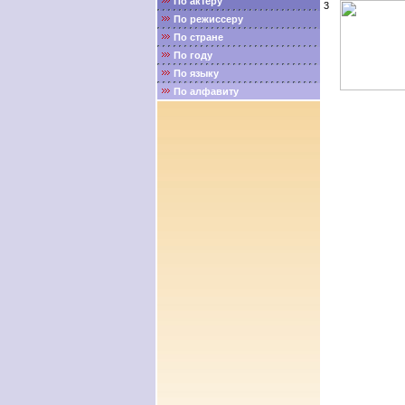
По актёру
3
По режиссеру
По стране
По году
По языку
По алфавиту