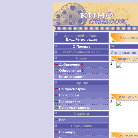
Здравствуйте, Гость
Название 
Вход
Регистрация
О Проекте
Всего фильмов 36002
Сортировать п
Новое
Авария - до
1
Добавления
0
Обновления
0
Комментарии
0
Top 100
По просмотрам
По голосам
Завещание 
По рейтингу
2
По комментариям
Каталоги
Все
Сортировка
По жанру
Кто, если н