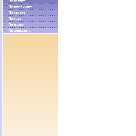
По актёру
По режиссеру
По стране
По году
По языку
По алфавиту