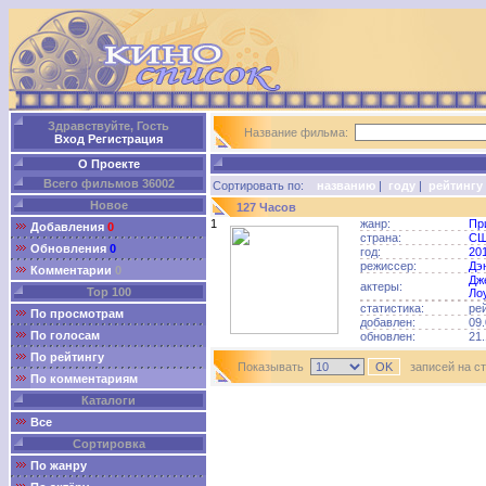
Здравствуйте, Гость
Название фильма:
Вход
Регистрация
О Проекте
Всего фильмов 36002
Сортировать по:
названию
|
году
|
рейтингу
Новое
127 Часов
1
жанр:
Пр
Добавления
0
страна:
С
Обновления
0
год:
20
режиссер:
Дэ
Комментарии
0
Дж
актеры:
Top 100
Ло
статистика:
ре
По просмотрам
добавлен:
09.
По голосам
обновлен:
21.
По рейтингу
Показывать
записей на с
По комментариям
Каталоги
Все
Сортировка
По жанру