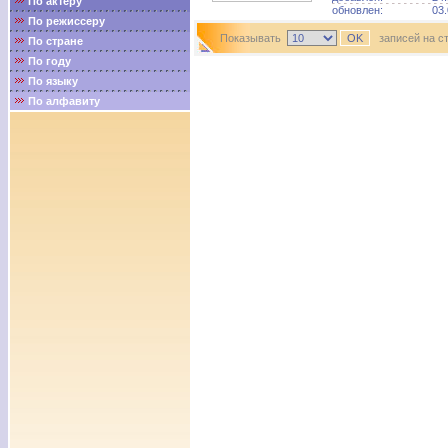
По актёру
обновлен:
03.
По режиссеру
Показывать
записей на с
По стране
По году
По языку
По алфавиту