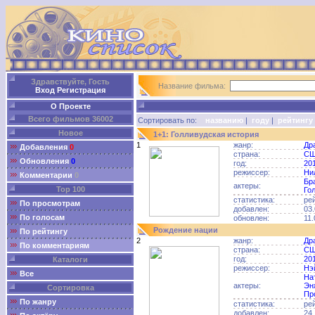
Здравствуйте, Гость
Название фильма:
Вход
Регистрация
О Проекте
Всего фильмов 36002
Сортировать по:
названию
|
году
|
рейтингу
Новое
1+1: Голливудская история
1
жанр:
Др
Добавления
0
страна:
С
Обновления
0
год:
20
режиссер:
Ни
Комментарии
0
Бр
актеры:
Top 100
Го
статистика:
ре
По просмотрам
добавлен:
03.
По голосам
обновлен:
11.
Рождение нации
По рейтингу
2
жанр:
Др
По комментариям
страна:
С
год:
20
Каталоги
режиссер:
Нэ
Все
На
актеры:
Эн
Сортировка
Пр
По жанру
статистика:
ре
добавлен:
24.