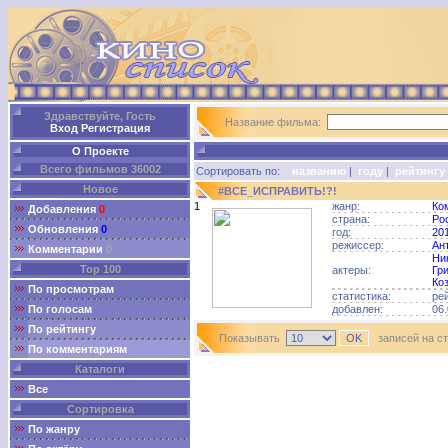
Здравствуйте, Гость
Название фильма:
Вход
Регистрация
О Проекте
Всего фильмов 36002
Сортировать по:
названию
|
году
|
рейтингу
Новое
#ВСЕ_ИСПРАВИТЬ!?!
1
жанр:
Ко
Добавления
0
страна:
Ро
Обновления
0
год:
20
режиссер:
Ан
Комментарии
0
Ни
Top 100
актеры:
Гр
Ко
По просмотрам
статистика:
ре
По голосам
добавлен:
06.
По рейтингу
Показывать
записей на с
По комментариям
Каталоги
Все
Сортировка
По жанру