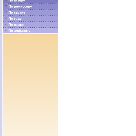
По актёру
По режиссеру
По стране
По году
По языку
По алфавиту