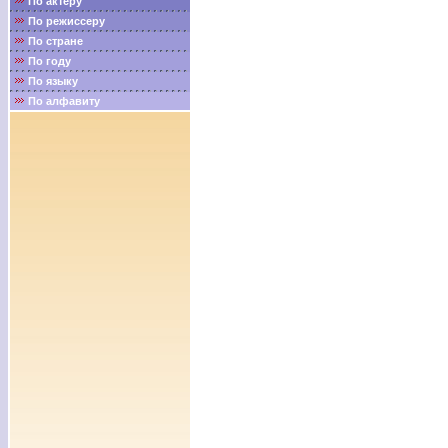
По актёру
По режиссеру
По стране
По году
По языку
По алфавиту