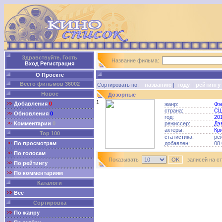
Здравствуйте, Гость
Название фильма:
Вход
Регистрация
О Проекте
Всего фильмов 36002
Сортировать по:
названию
|
году
|
рейтингу
Новое
Дозорные
1
Добавления
0
жанр:
Фэ
страна:
С
Обновления
0
год:
20
Комментарии
0
режиссер:
Дэ
актеры:
Кр
Top 100
статистика:
ре
По просмотрам
добавлен:
08.
По голосам
Показывать
записей на с
По рейтингу
По комментариям
Каталоги
Все
Сортировка
По жанру